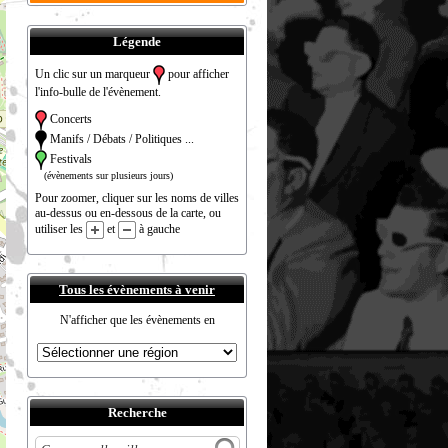
Légende
Un clic sur un marqueur
pour afficher
l'info-bulle de l'évènement.
Concerts
Manifs / Débats / Politiques ...
Festivals
(évènements sur plusieurs jours)
Pour zoomer, cliquer sur les noms de villes
au-dessus ou en-dessous de la carte, ou
utiliser les
et
à gauche
Tous les évènements à venir
N'afficher que les évènements en
Recherche