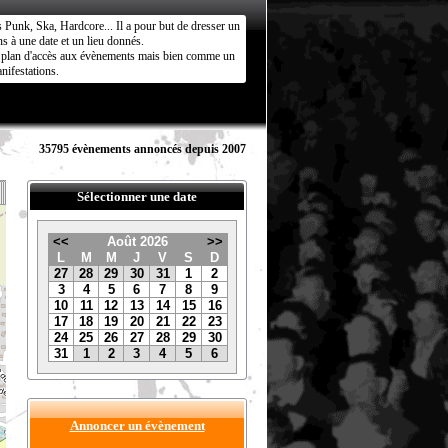
s Punk, Ska, Hardcore... Il a pour but de dresser un
s à une date et un lieu donnés.
ct plan d'accès aux évènements mais bien comme un
nifestations.
35795 évènements annoncés depuis 2007
Sélectionner une date
<<
Août 2026
>>
L
M
M
J
V
S
D
27
28
29
30
31
1
2
3
4
5
6
7
8
9
10
11
12
13
14
15
16
17
18
19
20
21
22
23
24
25
26
27
28
29
30
31
1
2
3
4
5
6
Annoncer un évènement