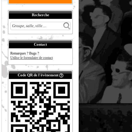
Recherche
Contact
Remarques ? Bugs ?
Utilise le formulaire de contact
Code QR de l'évènement