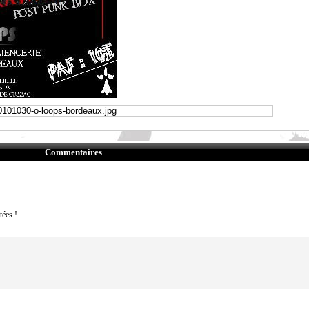
Commentaires
tées !