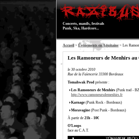
Concerts, manifs, festivals
Punk, Ska, Hardcore...
Accueil
>
Évènements en Aquitaine
> Les Ramone
Les Ramoneurs de Menhirs au
le
30 octobre 2010
Rue de la Faïencerie 33300 Bordeaux
Tomahwak Prod
présente :
Les Ramoneurs de Menhirs
(Punk trad - B
http://www.ramoneursdemenhirs.fr
Karnage
(Punk Rock - Bordeaux)
Moravagine
(Post Punk - Bordeaux)
À partir de
21h
-
10€
O'Loops
face au C.A.T.