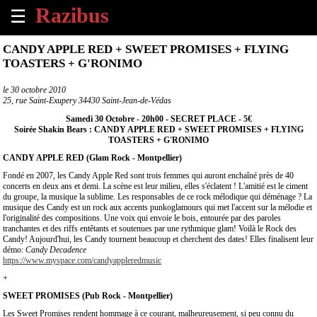
☰
×
CANDY APPLE RED + SWEET PROMISES + FLYING
TOASTERS + G'RONIMO
Accueil
le
30 octobre 2010
25, rue Saint-Exupery 34430 Saint-Jean-de-Védas
Tous
les
Samedi 30 Octobre - 20h00 - SECRET PLACE - 5€
évènements
Soirée Shakin Bears : CANDY APPLE RED + SWEET PROMISES + FLYING
à
TOASTERS + G'RONIMO
venir
CANDY APPLE RED (Glam Rock - Montpellier)
Fondé en 2007, les Candy Apple Red sont trois femmes qui auront enchaîné près de 40
Annoncer
concerts en deux ans et demi. La scène est leur milieu, elles s'éclatent ! L'amitié est le ciment
du groupe, la musique la sublime. Les responsables de ce rock mélodique qui déménage ? La
un
musique des Candy est un rock aux accents punkoglamours qui met l'accent sur la mélodie et
évènement
l'originalité des compositions. Une voix qui envoie le bois, entourée par des paroles
tranchantes et des riffs entêtants et soutenues par une rythmique glam! Voilà le Rock des
Candy! Aujourd'hui, les Candy tournent beaucoup et cherchent des dates! Elles finalisent leur
Contact
démo:
Candy Decadence
https://www.myspace.com/candyappleredmusic
+
À
propos
SWEET PROMISES (Pub Rock - Montpellier)
Les Sweet Promises rendent hommage à ce courant, malheureusement, si peu connu du