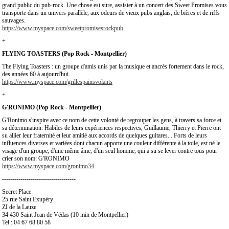
grand public du pub-rock. Une chose est sure, assister à un concert des Sweet Promises vous
transporte dans un univers parallèle, aux odeurs de vieux pubs anglais, de bières et de riffs
sauvages.
https://www.myspace.com/sweetpromisesrockpub
+
FLYING TOASTERS (Pop Rock - Montpellier)
The Flying Toasters : un groupe d'amis unis par la musique et ancrés fortement dans le rock,
des années 60 à aujourd'hui.
https://www.myspace.com/grillespainsvolants
+
G'RONIMO (Pop Rock - Montpellier)
G'Ronimo s'inspire avec ce nom de cette volonté de regrouper les gens, à travers sa force et
sa détermination. Habiles de leurs expériences respectives, Guillaume, Thierry et Pierre ont
su allier leur fraternité et leur amitié aux accords de quelques guitares... Forts de leurs
influences diverses et variées dont chacun apporte une couleur différente à la toile, est né le
visage d'un groupe, d'une même âme, d'un seul homme, qui a su se lever contre tous pour
crier son nom: G'RONIMO
https://www.myspace.com/gronimo34
------------------------------------
Secret Place
25 rue Saint Exupéry
ZI de la Lauze
34 430 Saint Jean de Védas (10 min de Montpellier)
Tel : 04 67 68 80 58