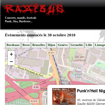
Concerts, manifs, festivals
Punk, Ska, Hardcore...
Évènements annoncés le 30 octobre 2010
Bordeaux
Brest
Bruxelles
Dijon
Genève
Grenoble
Lille
Limoge
+
−
Punk'n'Hell Nig
30, avenue du Génér
Gaulle 92230 Gennevi