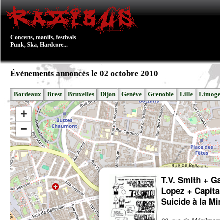
Concerts, manifs, festivals
Punk, Ska, Hardcore...
Évènements annoncés le 02 octobre 2010
Bordeaux
Brest
Bruxelles
Dijon
Genève
Grenoble
Lille
Limoge
+
−
T.V. Smith + G
Lopez + Capita
Suicide à la Mi