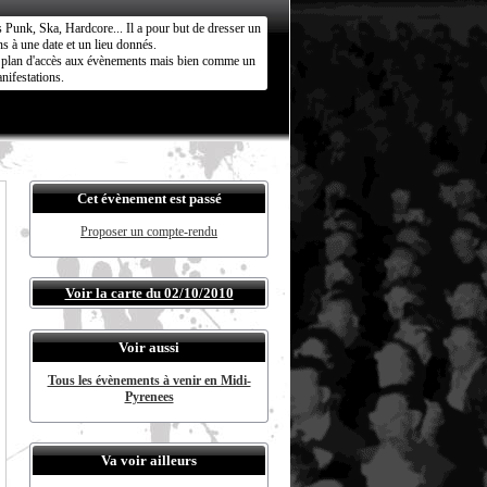
s Punk, Ska, Hardcore... Il a pour but de dresser un
s à une date et un lieu donnés.
ct plan d'accès aux évènements mais bien comme un
nifestations.
Cet évènement est passé
Proposer un compte-rendu
Voir la carte du 02/10/2010
Voir aussi
Tous les évènements à venir en Midi-
Pyrenees
Va voir ailleurs