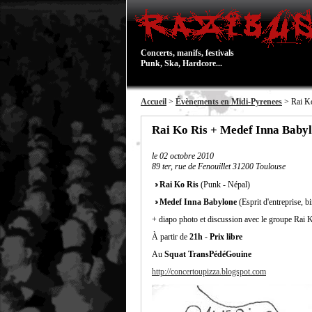
Concerts, manifs, festivals
Punk, Ska, Hardcore...
Accueil
>
Évènements en Midi-Pyrenees
> Rai Ko
Rai Ko Ris + Medef Inna Babyl
le
02 octobre 2010
89 ter, rue de Fenouillet 31200 Toulouse
Rai Ko Ris
(Punk - Népal)
Medef Inna Babylone
(Esprit d'entreprise, 
+ diapo photo et discussion avec le groupe Rai Ko
À partir de
21h
-
Prix libre
Au
Squat TransPédéGouine
http://concertoupizza.blogspot.com