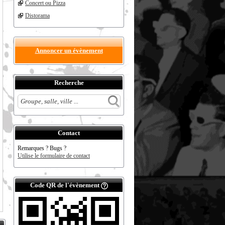
Concert ou Pizza
Distorama
Annoncer un évènement
Recherche
Contact
Remarques ? Bugs ?
Utilise le formulaire de contact
Code QR de l'évènement