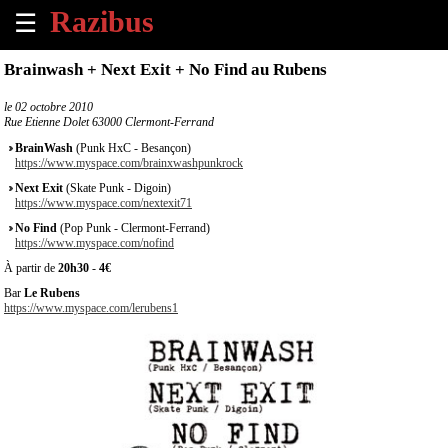
☰
×
Brainwash + Next Exit + No Find au Rubens
Accueil
le
02 octobre 2010
Rue Etienne Dolet 63000 Clermont-Ferrand
Tous
BrainWash
(Punk HxC - Besançon)
les
https://www.myspace.com/brainxwashpunkrock
évènements
Next Exit
(Skate Punk - Digoin)
à
https://www.myspace.com/nextexit71
venir
No Find
(Pop Punk - Clermont-Ferrand)
https://www.myspace.com/nofind
Annoncer
À partir de
20h30
-
4€
un
Bar
Le Rubens
évènement
https://www.myspace.com/lerubens1
Contact
À
propos