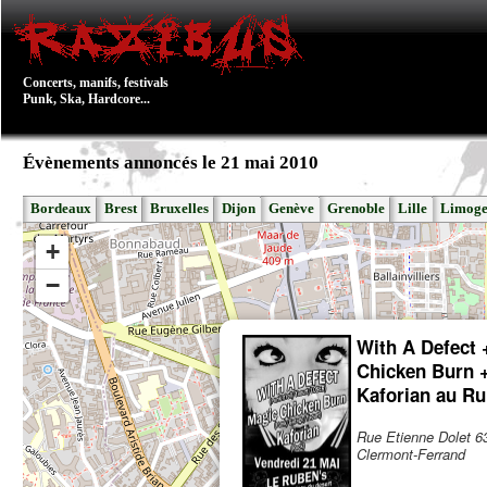
Concerts, manifs, festivals
Punk, Ska, Hardcore...
Évènements annoncés le 21 mai 2010
Bordeaux
Brest
Bruxelles
Dijon
Genève
Grenoble
Lille
Limoge
+
−
With A Defect 
Chicken Burn 
Kaforian au R
Rue Etienne Dolet 6
Clermont-Ferrand