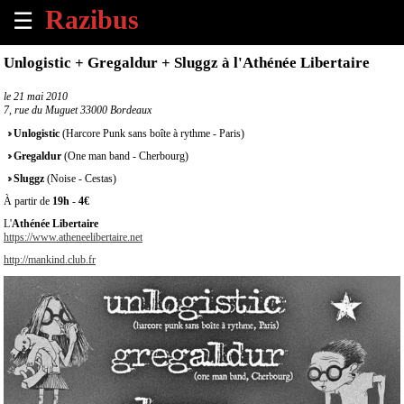
☰
×
Unlogistic + Gregaldur + Sluggz à l'Athénée Libertaire
Accueil
le
21 mai 2010
7, rue du Muguet 33000 Bordeaux
Tous
Unlogistic
(Harcore Punk sans boîte à rythme - Paris)
les
Gregaldur
(One man band - Cherbourg)
évènements
à
Sluggz
(Noise - Cestas)
venir
À partir de
19h
-
4€
L'
Athénée Libertaire
Annoncer
https://www.atheneelibertaire.net
un
http://mankind.club.fr
évènement
Contact
À
propos