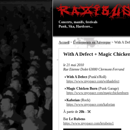
Concerts, manifs, festivals
Punk, Ska, Hardcore...
Accueil
>
Évènements en Auvergne
> With A Def
With A Defect + Magic Chicke
le
21 mai 2010
Rue Etienne Dolet 63000 Clermont-Ferrand
With A Defect
(Punk'n'Roll)
https://www.myspace.com/withadefect
Magic Chicken Burn
(Punk Garage)
https://www.myspace.com/magicchickenburn
Kaforian
(Rock)
https://www.myspace.com/kaforian
À partir de
20h
-
5€
Bar
Le Rubens
https://www.myspace.com/lerubens1