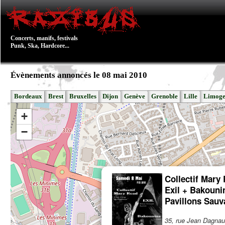
Concerts, manifs, festivals
Punk, Ska, Hardcore...
Évènements annoncés le 08 mai 2010
Bordeaux
Brest
Bruxelles
Dijon
Genève
Grenoble
Lille
Limoge
+
−
Collectif Mary
Exil + Bakouni
Pavillons Sauv
35, rue Jean Dagna