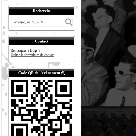
Recherche
Contact
Remarques ? Bugs ?
Utilise le formulaire de contact
Code QR de l'évènement