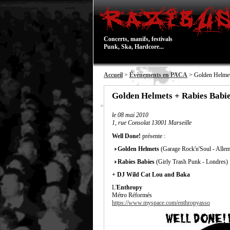
Concerts, manifs, festivals
Punk, Ska, Hardcore...
Accueil
>
Évènements en PACA
> Golden Helmets
Golden Helmets + Rabies Babie
le
08 mai 2010
1, rue Consolat 13001 Marseille
Well Done!
présente :
Golden Helmets
(Garage Rock'n'Soul - Alle
Rabies Babies
(Girly Trash Punk - Londres)
+ DJ Wild Cat Lou and Baka
L'
Enthropy
Métro Réformés
https://www.myspace.com/enthropyasso