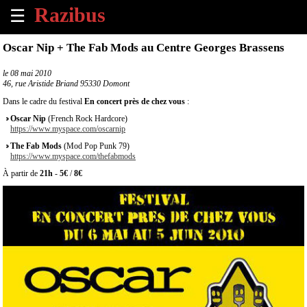
☰
×
Oscar Nip + The Fab Mods au Centre Georges Brassens
Accueil
le
08 mai 2010
46, rue Aristide Briand 95330 Domont
Tous
Dans le cadre du festival
En concert près de chez vous
:
les
Oscar Nip
(French Rock Hardcore)
évènements
https://www.myspace.com/oscarnip
à
The Fab Mods
(Mod Pop Punk 79)
venir
https://www.myspace.com/thefabmods
À partir de
21h
-
5€
/
8€
Annoncer
un
évènement
Contact
À
propos