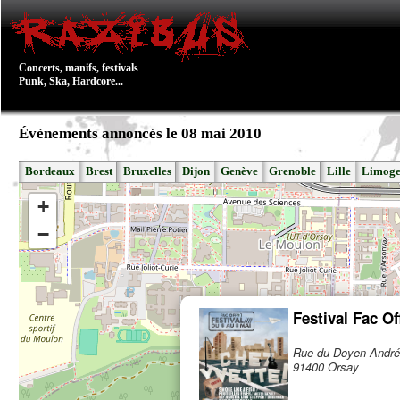
Concerts, manifs, festivals
Punk, Ska, Hardcore...
Évènements annoncés le 08 mai 2010
Bordeaux
Brest
Bruxelles
Dijon
Genève
Grenoble
Lille
Limoge
+
−
Festival Fac Of
Rue du Doyen André
91400 Orsay