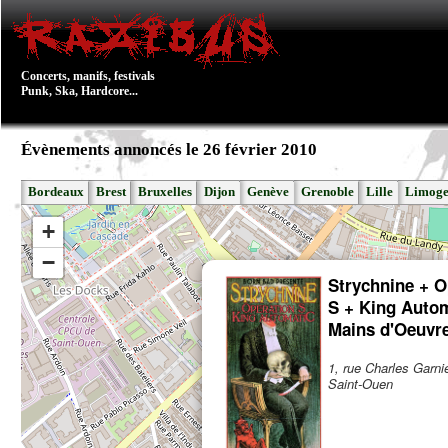
Concerts, manifs, festivals
Punk, Ska, Hardcore...
Évènements annoncés le 26 février 2010
Bordeaux
Brest
Bruxelles
Dijon
Genève
Grenoble
Lille
Limoge
+
−
Strychnine + O
S + King Autom
Mains d'Oeuvr
1, rue Charles Garni
Saint-Ouen