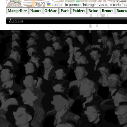
Leaflet
|
te permet d'interagir avec cette carte à p
Montpellier
Nantes
Orléans
Paris
Poitiers
Reims
Rennes
Rouen
À propos