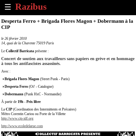
☰
×
Desperta Ferro + Brigada Flores Magon + Dobermann à la
CIP
Accueil
le
26 février 2010
14, quai de la Charente 75019 Paris
Tous
les
Le
Collectif Barricata
présente :
évènements
Concert de soutien aux travailleurs sans papiers en grève et en hommage
à
à tous les antifascistes assassinés.
venir
Avec :
Brigada Flores Magon
(Street Punk - Paris)
Annoncer
un
Desperta Ferro
(Oi! - Catalogne)
évènement
Dobermann
(Punk HxC - Normandie)
À partir de
19h
-
Prix libre
Contact
La
CIP
(Coordination des Intermittents et Précaires)
Métro Corentin Cariou ou Porte de la Villette
http://www.cip-idf.org
À
propos
http://www.ecoledelarue.com