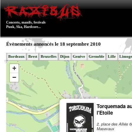
Concerts, manifs, festivals
Punk, Ska, Hardcore...
Évènements annoncés le 18 septembre 2010
Bordeaux
Brest
Bruxelles
Dijon
Genève
Grenoble
Lille
Limoge
+
−
Torquemada au
l'Etoile
2, place des Alliés 
Masevaux