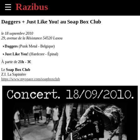
☰
×
Daggers + Just Like You! au Soap Box Club
Accueil
le
18 septembre 2010
29, avenue de la Résistance 54520 Laxou
Tous
Daggers
(Punk Metal - Belgique)
les
Just Like You!
(Hardcore - Épinal)
évènements
à
À partir de
21h
-
3€
venir
Le
Soap Box Club
Z.I. La Sapinière
https://www.myspace.com/soapboxclub
Annoncer
un
évènement
Contact
À
propos