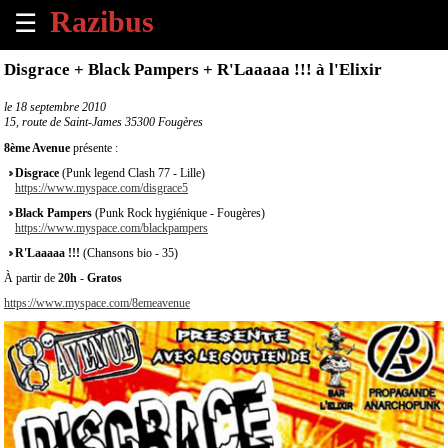
☰
×
Disgrace + Black Pampers + R'Laaaaa !!! à l'Elixir
Accueil
le
18 septembre 2010
15, route de Saint-James 35300 Fougères
Tous
8ème Avenue
présente :
les
Disgrace
(Punk legend Clash 77 - Lille)
évènements
https://www.myspace.com/disgrace5
à
Black Pampers
(Punk Rock hygiénique - Fougères)
venir
https://www.myspace.com/blackpampers
R'Laaaaa !!!
(Chansons bio - 35)
Annoncer
À partir de
20h
-
Gratos
un
évènement
https://www.myspace.com/8emeavenue
Contact
À
propos