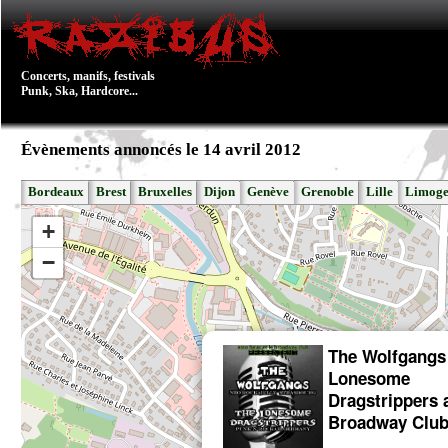
Concerts, manifs, festivals
Punk, Ska, Hardcore...
Évènements annoncés le 14 avril 2012
Bordeaux
Brest
Bruxelles
Dijon
Genève
Grenoble
Lille
Limoge
+
−
The Wolfgangs
Lonesome
Dragstrippers 
Broadway Clu