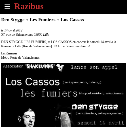
☰
×
Den Stygge + Les Fumiers + Los Cassos
Accueil
le
14 avril 2012
57, rue de Valenciennes 59000 Lille
Tous
DEN STYGGE, LES FUMIERS, et LOS CASSOS en concert le samedi 14 avril à la
les
Rumeur à Lille (Rue de Valenciennes). PAF: 3e. Venez nombreux!
évènements
La
Rumeur
à
Métro Porte de Valenciennes
venir
Annoncer
un
évènement
Contact
À
propos