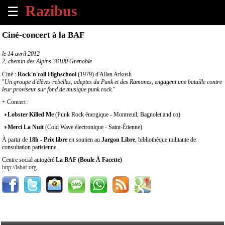
☰
×
Ciné-concert à la BAF
Accueil
le
14 avril 2012
2, chemin des Alpins 38100 Grenoble
Tous
Ciné :
Rock'n'roll Highschool
(1979) d'Allan Arkush
les
"
Un groupe d'élèves rebelles, adeptes du Punk et des Ramones, engagent une bataille contre
leur proviseur sur fond de musique punk rock.
évènements
"
à
+ Concert :
venir
Lobster Killed Me
(Punk Rock énergique - Montreuil, Bagnolet and co)
Merci La Nuit
(Cold Wave électronique - Saint-Étienne)
Annoncer
À partir de
18h
-
Prix libre
en soutien au
Jargon Libre
, bibliothèque militante de
un
consultation parisienne.
évènement
Centre social autogéré
La BAF (Boule À Facette)
http://labaf.org
Contact
À
propos