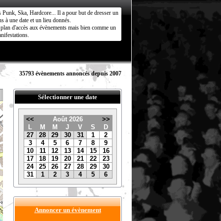
s Punk, Ska, Hardcore... Il a pour but de dresser un
s à une date et un lieu donnés.
ct plan d'accès aux évènements mais bien comme un
nifestations.
35793 évènements annoncés depuis 2007
Sélectionner une date
<<
Août 2026
>>
L
M
M
J
V
S
D
27
28
29
30
31
1
2
3
4
5
6
7
8
9
10
11
12
13
14
15
16
17
18
19
20
21
22
23
24
25
26
27
28
29
30
31
1
2
3
4
5
6
Annoncer un évènement