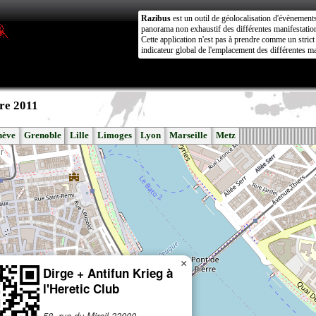
Razibus
est un outil de géolocalisation d'évènement
panorama non exhaustif des différentes manifestation
Cette application n'est pas à prendre comme un stri
indicateur global de l'emplacement des différentes ma
re 2011
nève
Grenoble
Lille
Limoges
Lyon
Marseille
Metz
×
Dirge + Antifun Krieg à
l'Heretic Club
58, rue du Mirail 33000