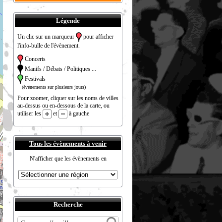
Légende
Un clic sur un marqueur
pour afficher
l'info-bulle de l'évènement.
Concerts
Manifs / Débats / Politiques ...
Festivals
(évènements sur plusieurs jours)
Pour zoomer, cliquer sur les noms de villes
au-dessus ou en-dessous de la carte, ou
utiliser les
et
à gauche
Tous les évènements à venir
N'afficher que les évènements en
Recherche