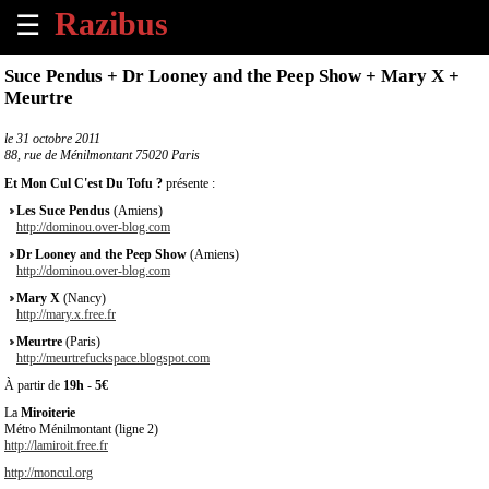
☰
×
Suce Pendus + Dr Looney and the Peep Show + Mary X +
Meurtre
Accueil
le
31 octobre 2011
88, rue de Ménilmontant 75020 Paris
Tous
les
Et Mon Cul C'est Du Tofu ?
présente :
évènements
Les Suce Pendus
(Amiens)
à
http://dominou.over-blog.com
venir
Dr Looney and the Peep Show
(Amiens)
http://dominou.over-blog.com
Annoncer
Mary X
(Nancy)
un
http://mary.x.free.fr
évènement
Meurtre
(Paris)
http://meurtrefuckspace.blogspot.com
Contact
À partir de
19h
-
5€
La
Miroiterie
Métro Ménilmontant (ligne 2)
À
http://lamiroit.free.fr
propos
http://moncul.org