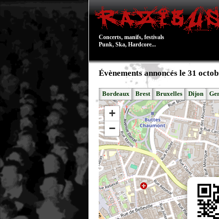
Concerts, manifs, festivals
Punk, Ska, Hardcore...
Évènements annoncés le 31 octob
Bordeaux
Brest
Bruxelles
Dijon
Ge
+
−