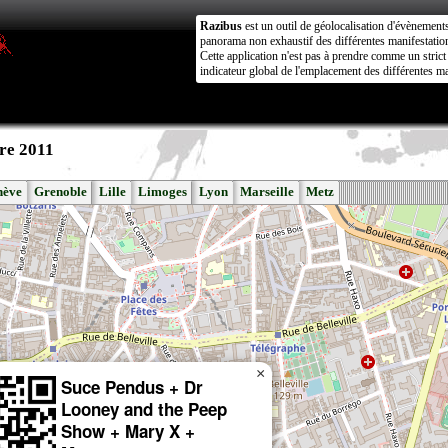
Razibus
est un outil de géolocalisation d'évènement
panorama non exhaustif des différentes manifestation
Cette application n'est pas à prendre comme un stri
indicateur global de l'emplacement des différentes ma
re 2011
nève
Grenoble
Lille
Limoges
Lyon
Marseille
Metz
×
Suce Pendus + Dr
Looney and the Peep
Show + Mary X +