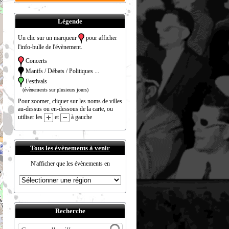
Légende
Un clic sur un marqueur
pour afficher
l'info-bulle de l'évènement.
Concerts
Manifs / Débats / Politiques ...
Festivals
(évènements sur plusieurs jours)
Pour zoomer, cliquer sur les noms de villes
au-dessus ou en-dessous de la carte, ou
utiliser les
et
à gauche
Tous les évènements à venir
N'afficher que les évènements en
Recherche