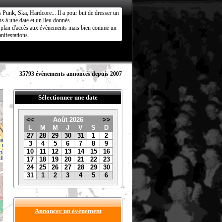
s Punk, Ska, Hardcore... Il a pour but de dresser un
s à une date et un lieu donnés.
ct plan d'accès aux évènements mais bien comme un
nifestations.
35793 évènements annoncés depuis 2007
Sélectionner une date
<<
Août 2026
>>
L
M
M
J
V
S
D
27
28
29
30
31
1
2
3
4
5
6
7
8
9
10
11
12
13
14
15
16
17
18
19
20
21
22
23
24
25
26
27
28
29
30
31
1
2
3
4
5
6
Annoncer un évènement