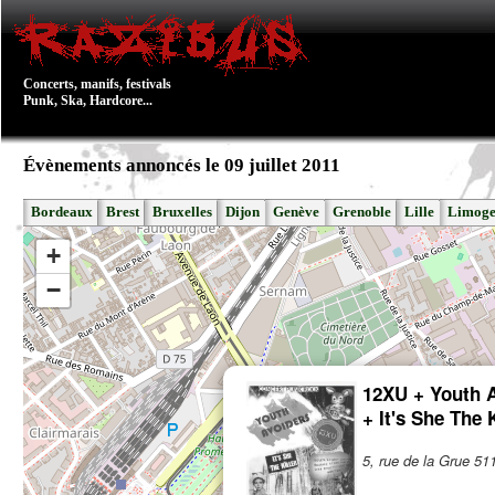
Concerts, manifs, festivals
Punk, Ska, Hardcore...
Évènements annoncés le 09 juillet 2011
Bordeaux
Brest
Bruxelles
Dijon
Genève
Grenoble
Lille
Limoge
+
−
12XU + Youth 
+ It's She The K
5, rue de la Grue 5