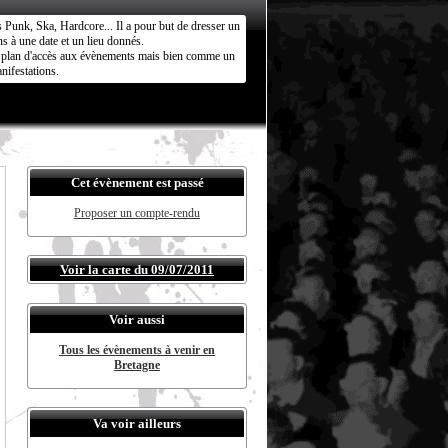
s Punk, Ska, Hardcore... Il a pour but de dresser un
s à une date et un lieu donnés.
ct plan d'accès aux évènements mais bien comme un
nifestations.
Cet évènement est passé
Proposer un compte-rendu
Voir la carte du 09/07/2011
Voir aussi
Tous les évènements à venir en
Bretagne
Va voir ailleurs