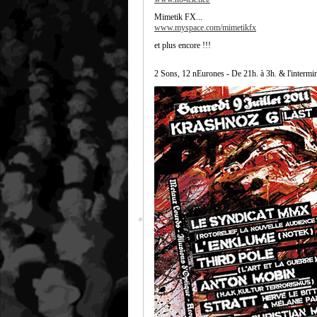
Mimetik FX...
www.myspace.com/mimetikfx
et plus encore !!!
2 Sons, 12 nEurones - De 21h. à 3h. & l'interm