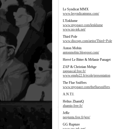
Le Syndicat MMX
www.lesyndicatmmx.com/
L'Enklume
www.myspace.com/lenklume
www.no-tek.net/
Third Pole
www.discogs.com/artist/Third+Pole
Anton Mobin
antonmobin.blogspot.com/
Hervé Le Bitter & Mélanie Panaget
ZAP & Christian Mehge
zappascal.free.fr/
www.emdp22.fr/ecole/presentation
The Flue Sniffers
www.myspace.com/thefluesniffers
A.N.T.I.
Helius ZhamiQ
zhamiq.free.fr/
JeRe
neojunta.free.fr/jere/
GG Rupture
www.no-tek.net/