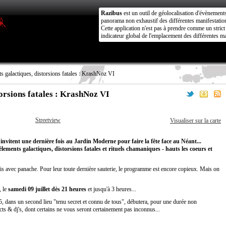
Razibus
est un outil de géolocalisation d'évènement
panorama non exhaustif des différentes manifestation
Cette application n'est pas à prendre comme un stri
indicateur global de l'emplacement des différentes ma
 galactiques, distorsions fatales : KrashNoz VI
orsions fatales : KrashNoz VI
Streetview
Visualiser sur la carte
nvitent une dernière fois au Jardin Moderne pour faire la fête face au Néant...
ements galactiques, distorsions fatales et rituels chamaniques - hauts les coeurs et
is avec panache. Pour leur toute dernière sauterie, le programme est encore copieux. Mais on
, le
samedi 09 juillet dès 21 heures
et jusqu'à 3 heures...
, dans un second lieu "tenu secret et connu de tous", débutera, pour une durée non
cts & dj's, dont certains ne vous seront certainement pas inconnus...