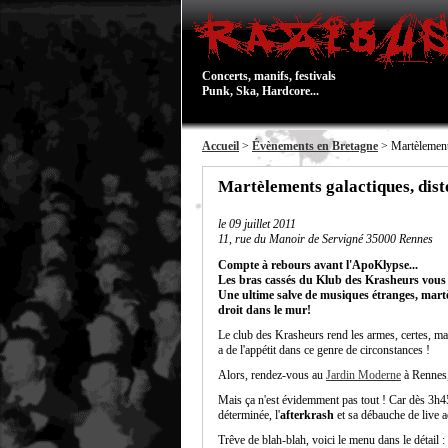
Concerts, manifs, festivals
Punk, Ska, Hardcore...
Accueil
>
Évènements en Bretagne
> Martèlements
Martèlements galactiques, dist
le
09 juillet 2011
11, rue du Manoir de Servigné 35000 Rennes
Compte à rebours avant l'ApoKlypse...
Les bras cassés du Klub des Krasheurs vous i
Une ultime salve de musiques étranges, martèl
droit dans le mur!
Le club des Krasheurs rend les armes, certes, ma
a de l'appétit dans ce genre de circonstances !
Alors, rendez-vous au
Jardin Moderne
à Rennes
Mais ça n'est évidemment pas tout ! Car dès 3h45
déterminée, l'
afterkrash
et sa débauche de live a
Trêve de blah-blah, voici le menu dans le détail :