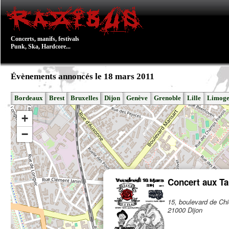
Concerts, manifs, festivals
Punk, Ska, Hardcore...
Évènements annoncés le 18 mars 2011
Bordeaux
Brest
Bruxelles
Dijon
Genève
Grenoble
Lille
Limoge
+
−
Concert aux Ta
15, boulevard de Ch
21000 Dijon