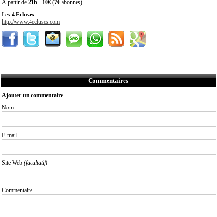
À partir de
21h
-
10€
(
7€
abonnés)
Les
4 Ecluses
http://www.4ecluses.com
Commentaires
Ajouter un commentaire
Nom
E-mail
Site Web
(facultatif)
Commentaire