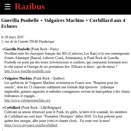
☰
×
Guerilla Poubelle + Vulgaires Machins + Corbillard aux 4
Ecluses
Accueil
le
18 mars 2011
1, rue de la Cunette 59140 Dunkerque
Tous
les
Guerilla Poubelle
(Punk Rock - Paris)
évènements
Oscillant entre les classiques français des 80's (Cadavres, Les Rats) et le son contemporain
à
d'outre-Atlantique (Rancid, Leftover Crack, Antimaniax), le Punk Rock de Guerilla
Poubelle est porté par des textes irrévérencieux et sombres, qui contrastent fortement avec
venir
le côté enjoué et l'énergie de ses prestations live. Efficace et direct : qui dit mieux ?
http://www.guerilla-poubelle.com
Annoncer
Vulgaires Machins
(Punk Rock - Québec)
un
Les québécois de Vulgaires Machins reviennent en France avec "Requiem pour les
sourds", dont les 13 chansons subliment une formule déjà éprouvée : rythmique
évènement
implacable, guitares aiguisées et mélodies contagieuses servent de haut-parleur à des chants
fédérateurs et engagés...
http://www.vulgairesmachins.org
Contact
Corbillard
(Punk Rock - Lille/Belgique)
Cultivant un amour démesuré pour le Punk, les gilets, la bière et le scandale, les membres
À
de Corbillard ont sorti leurs "Premières Obsèques" début 2010. Un bon prétexte pour
propos
quitter leur morgue, aller jouer (vite) et chanter (fort)... En route vers la mort!
https://www.myspace.com/lecorbillard