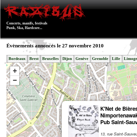
Concerts, manifs, festivals
Punk, Ska, Hardcore...
Évènements annoncés le 27 novembre 2010
Bordeaux
Brest
Bruxelles
Dijon
Genève
Grenoble
Lille
Limoge
+
−
K'Net de Bière
Nimportenawa
Pub Saint-Sau
13, rue Saint-Sauve