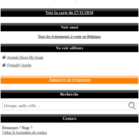
Voir la carte du 27/11/2010
Voir aussi
Tous les évènements à venir en Belgique
Va voir ailleurs
Agenda Shoot Me Again
@gend@ Aredje
Annoncer un évènement
Recherche
Contact
Remarques ? Bugs ?
Utilise le formulaire de contact