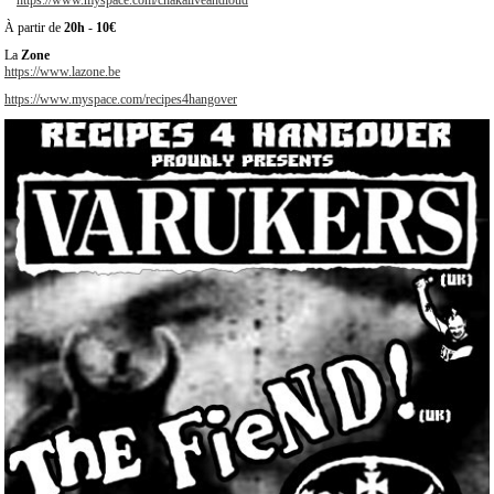
https://www.myspace.com/chakaliveandloud
À partir de
20h
-
10€
La
Zone
https://www.lazone.be
https://www.myspace.com/recipes4hangover