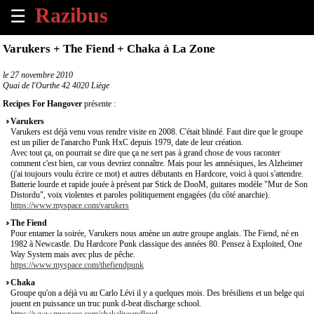
☰
×
Varukers + The Fiend + Chaka à La Zone
Accueil
le
27 novembre 2010
Quai de l'Ourthe 42 4020 Liège
Tous
Recipes For Hangover
présente :
les
Varukers
évènements
Varukers est déjà venu vous rendre visite en 2008. C'était blindé. Faut dire que le groupe
à
est un pilier de l'anarcho Punk HxC depuis 1979, date de leur création.
venir
Avec tout ça, on pourrait se dire que ça ne sert pas à grand chose de vous raconter
comment c'est bien, car vous devriez connaître. Mais pour les amnésiques, les Alzheimer
(j'ai toujours voulu écrire ce mot) et autres débutants en Hardcore, voici à quoi s'attendre.
Annoncer
Batterie lourde et rapide jouée à présent par Stick de DooM, guitares modèle "Mur de Son
Distordu", voix violentes et paroles politiquement engagées (du côté anarchie).
un
https://www.myspace.com/varukers
évènement
The Fiend
Pour entamer la soirée, Varukers nous amène un autre groupe anglais. The Fiend, né en
Contact
1982 à Newcastle. Du Hardcore Punk classique des années 80. Pensez à Exploited, One
Way System mais avec plus de pêche.
https://www.myspace.com/thefiendpunk
À
Chaka
propos
Groupe qu'on a déjà vu au Carlo Lévi il y a quelques mois. Des brésiliens et un belge qui
jouent en puissance un truc punk d-beat discharge school.