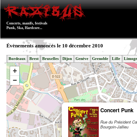
Concerts, manifs, festivals
Punk, Ska, Hardcore...
Évènements annoncés le 10 décembre 2010
Bordeaux
Brest
Bruxelles
Dijon
Genève
Grenoble
Lille
Limoge
+
−
Concert Punk
Rue du Président Ca
Bourgoin-Jallieu