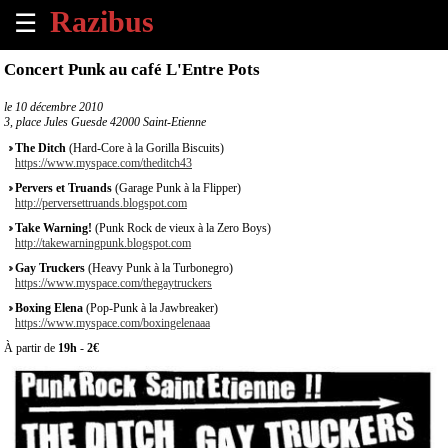
☰
×
Concert Punk au café L'Entre Pots
Accueil
le
10 décembre 2010
3, place Jules Guesde 42000 Saint-Etienne
Tous
The Ditch
(Hard-Core à la Gorilla Biscuits)
les
https://www.myspace.com/theditch43
évènements
Pervers et Truands
(Garage Punk à la Flipper)
à
http://perversettruands.blogspot.com
venir
Take Warning!
(Punk Rock de vieux à la Zero Boys)
http://takewarningpunk.blogspot.com
Annoncer
Gay Truckers
(Heavy Punk à la Turbonegro)
un
https://www.myspace.com/thegaytruckers
évènement
Boxing Elena
(Pop-Punk à la Jawbreaker)
https://www.myspace.com/boxingelenaaa
Contact
À partir de
19h
-
2€
À
propos