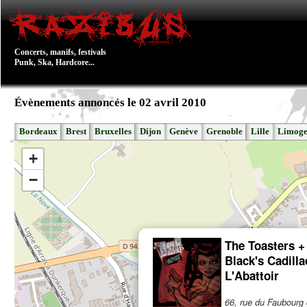
Concerts, manifs, festivals
Punk, Ska, Hardcore...
Évènements annoncés le 02 avril 2010
Bordeaux
Brest
Bruxelles
Dijon
Genève
Grenoble
Lille
Limoge
+
−
The Toasters +
Black's Cadilla
L'Abattoir
66, rue du Faubourg 