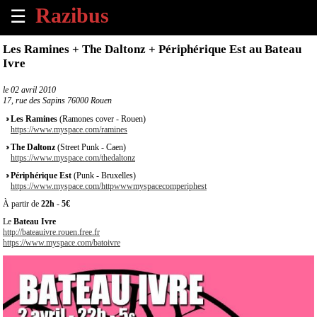
☰
×
Les Ramines + The Daltonz + Périphérique Est au Bateau
Ivre
Accueil
le
02 avril 2010
17, rue des Sapins 76000 Rouen
Tous
les
Les Ramines
(Ramones cover - Rouen)
évènements
https://www.myspace.com/ramines
à
The Daltonz
(Street Punk - Caen)
venir
https://www.myspace.com/thedaltonz
Périphérique Est
(Punk - Bruxelles)
Annoncer
https://www.myspace.com/httpwwwmyspacecomperiphest
un
À partir de
22h
-
5€
évènement
Le
Bateau Ivre
http://bateauivre.rouen.free.fr
https://www.myspace.com/batoivre
Contact
À
propos