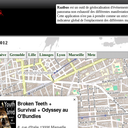
Razibus
est un outil de géolocalisation d'évènement
panorama non exhaustif des différentes manifestation
Cette application n'est pas à prendre comme un stri
indicateur global de l'emplacement des différentes ma
2012
nève
Grenoble
Lille
Limoges
Lyon
Marseille
Metz
×
Broken Teeth +
Survival + Odyssey au
O'Bundies
8, rue d'Italie 13006 Marseille