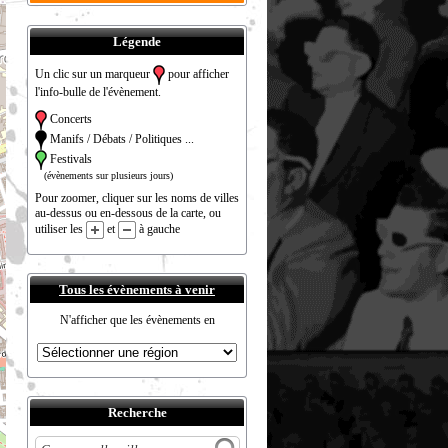
Légende
Un clic sur un marqueur
pour afficher
l'info-bulle de l'évènement.
Concerts
Manifs / Débats / Politiques ...
Festivals
(évènements sur plusieurs jours)
Pour zoomer, cliquer sur les noms de villes
au-dessus ou en-dessous de la carte, ou
utiliser les
et
à gauche
Tous les évènements à venir
N'afficher que les évènements en
Recherche