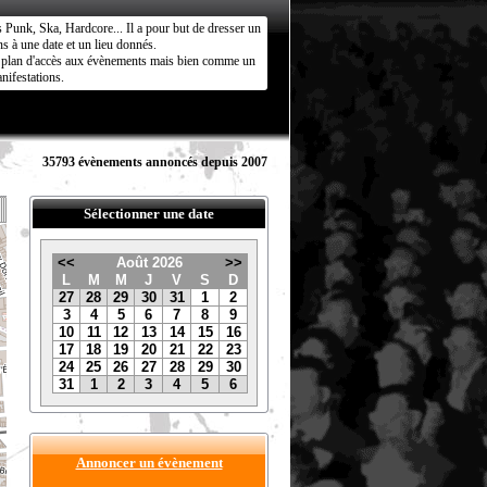
s Punk, Ska, Hardcore... Il a pour but de dresser un
s à une date et un lieu donnés.
ct plan d'accès aux évènements mais bien comme un
nifestations.
35793 évènements annoncés depuis 2007
Sélectionner une date
<<
Août 2026
>>
L
M
M
J
V
S
D
27
28
29
30
31
1
2
3
4
5
6
7
8
9
10
11
12
13
14
15
16
17
18
19
20
21
22
23
24
25
26
27
28
29
30
31
1
2
3
4
5
6
Annoncer un évènement