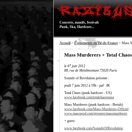
Concerts, manifs, festivals
Punk, Ska, Hardcore...
Accueil
>
Évènements en Ile-de-France
> Mass Mu
Mass Murderers + Total Chaos 
le
07 juin 2012
88, rue de Ménilmontant 75020 Paris
Sounds of Revolution présente :
jeudi 7 juin 2012 à 19h - paf : 8€
Total Chaos (punk hardcore - US)
www.facebook.com/totalchaospunx
Mass Murderers (punk hardcore - Breizh)
www.facebook.com/Mass-Murderers-Officiel
www.massprod.com/groupes/massmurderers
+ guest
www.facebook.com/SoundsOfRevolution