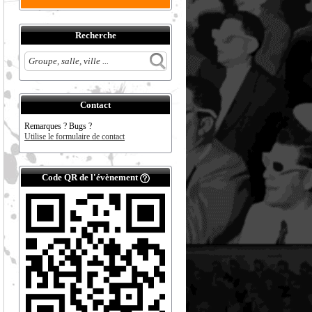
Recherche
Contact
Remarques ? Bugs ?
Utilise le formulaire de contact
Code QR de l'évènement