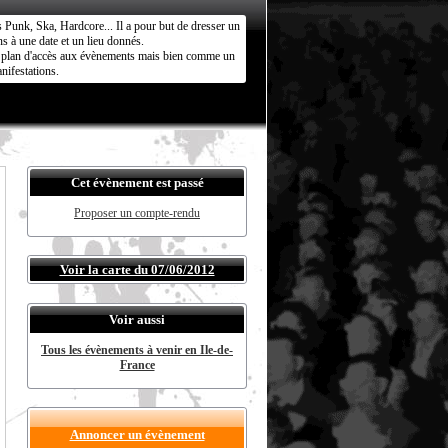
s Punk, Ska, Hardcore... Il a pour but de dresser un
s à une date et un lieu donnés.
ct plan d'accès aux évènements mais bien comme un
nifestations.
Cet évènement est passé
Proposer un compte-rendu
Voir la carte du 07/06/2012
Voir aussi
Tous les évènements à venir en Ile-de-
France
Annoncer un évènement