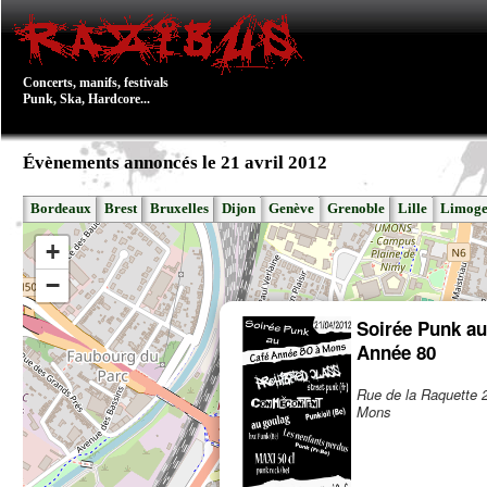
Concerts, manifs, festivals
Punk, Ska, Hardcore...
Évènements annoncés le 21 avril 2012
Bordeaux
Brest
Bruxelles
Dijon
Genève
Grenoble
Lille
Limoge
+
−
Soirée Punk au
Année 80
Rue de la Raquette 
Mons