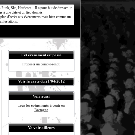
s Punk, Ska, Hardcore... Il a pour but de dresser un
s à une date et un lieu donnés.
ct plan d'accès aux évènements mais bien comme un
nifestations.
Cet évènement est passé
Proposer un compte-rendu
Voir la carte du 21/04/2012
Voir aussi
Tous les évènements à venir en
Bretagne
Va voir ailleurs