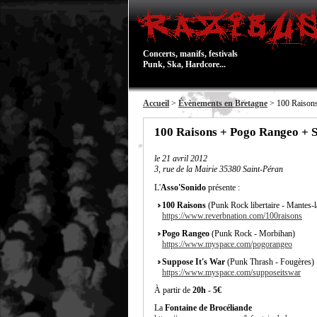
Concerts, manifs, festivals
Punk, Ska, Hardcore...
Accueil
>
Évènements en Bretagne
> 100 Raisons
100 Raisons + Pogo Rangeo + S
le
21 avril 2012
3, rue de la Mairie 35380 Saint-Péran
L'
Asso'Sonido
présente :
100 Raisons
(Punk Rock libertaire - Mantes-l
https://www.reverbnation.com/100raisons
Pogo Rangeo
(Punk Rock - Morbihan)
https://www.myspace.com/pogorangeo
Suppose It's War
(Punk Thrash - Fougères)
https://www.myspace.com/supposeitswar
À partir de
20h
-
5€
La
Fontaine de Brocéliande