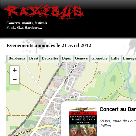
Concerts, manifs, festivals
Punk, Ska, Hardcore...
Évènements annoncés le 21 avril 2012
Bordeaux
Brest
Bruxelles
Dijon
Genève
Grenoble
Lille
Limoge
+
−
Concert au Bar
68 bis, route de Lou
Juillan