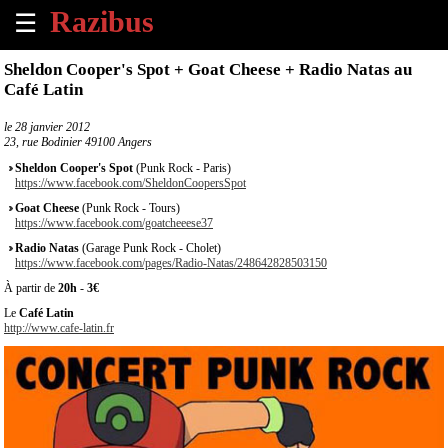
☰
×
Sheldon Cooper's Spot + Goat Cheese + Radio Natas au
Café Latin
Accueil
le
28 janvier 2012
23, rue Bodinier 49100 Angers
Tous
les
Sheldon Cooper's Spot
(Punk Rock - Paris)
évènements
https://www.facebook.com/SheldonCoopersSpot
à
Goat Cheese
(Punk Rock - Tours)
venir
https://www.facebook.com/goatcheeese37
Radio Natas
(Garage Punk Rock - Cholet)
Annoncer
https://www.facebook.com/pages/Radio-Natas/248642828503150
un
À partir de
20h
-
3€
évènement
Le
Café Latin
http://www.cafe-latin.fr
Contact
À
propos