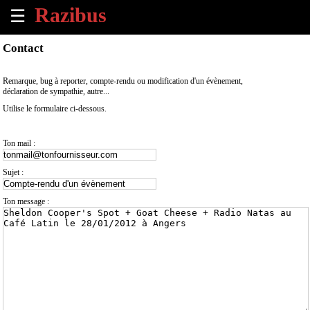
☰
×
Contact
Accueil
Remarque, bug à reporter, compte-rendu ou modification d'un évènement,
déclaration de sympathie, autre...
Tous
Utilise le formulaire ci-dessous.
les
évènements
à
Ton mail :
venir
Sujet :
Annoncer
un
Ton message :
évènement
Contact
À
propos