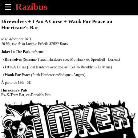
☰
×
Direwolves + I Am A Curse + Wank For Peace au
Hurricane's Bar
Accueil
le
18 décembre 2011
16 bis, rue de la Longue Echelle 37000 Tours
Tous
les
Joker In The Pack
présente :
évènements
Direwolves
(Screamo Trasch Hardcore avec Mo Hawk ex-Speedball - Lorient)
à
venir
I Am A Curse
(Post Hardcore avec ex-Last Exit To Brooklyn - Le Mans)
Wank For Peace
(Punk Hardcore mélodique - Angers)
Annoncer
À partir de
19h
-
5€
un
Hurricane's Pub
évènement
Ex-X-Trem Bar, ex-Donald's Pub
Contact
À
propos