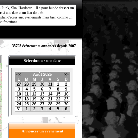
s Punk, Ska, Hardcore... Il a pour but de dresser un
s à une date et un lieu donnés.
ct plan d'accès aux évènements mais bien comme un
nifestations.
35793 évènements annoncés depuis 2007
Sélectionner une date
<<
Août 2026
>>
L
M
M
J
V
S
D
27
28
29
30
31
1
2
3
4
5
6
7
8
9
10
11
12
13
14
15
16
17
18
19
20
21
22
23
24
25
26
27
28
29
30
31
1
2
3
4
5
6
Annoncer un évènement