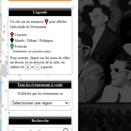
Légende
Un clic sur un marqueur
pour afficher
l'info-bulle de l'évènement.
Concerts
Manifs / Débats / Politiques ...
Festivals
(évènements sur plusieurs jours)
Pour zoomer, cliquer sur les noms de villes
au-dessus ou en-dessous de la carte, ou
utiliser les
et
à gauche
Tous les évènements à venir
N'afficher que les évènements en
Recherche