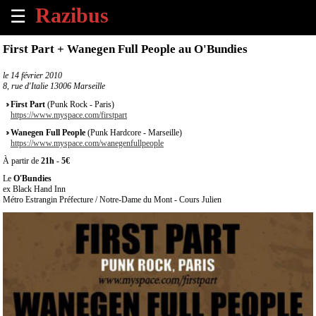
☰
×
First Part + Wanegen Full People au O'Bundies
Accueil
le
14 février 2010
8, rue d'Italie 13006 Marseille
Tous
First Part
(Punk Rock - Paris)
les
https://www.myspace.com/firstpart
évènements
Wanegen Full People
(Punk Hardcore - Marseille)
à
https://www.myspace.com/wanegenfullpeople
venir
À partir de
21h
-
5€
Le
O'Bundies
Annoncer
ex Black Hand Inn
un
Métro Estrangin Préfecture / Notre-Dame du Mont - Cours Julien
évènement
Contact
À
propos