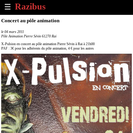
☰
×
Concert au pôle animation
Accueil
le
04 mars 2011
Pôle Animation Pierre Sévin 61270 Rai
Tous
X-Pulsion en concert au pôle animation Pierre Sévin à Rai à 21h00
les
PAF : 3€ pour les adhérents du pôle animation, 4 € pour les autres
évènements
à
venir
Annoncer
un
évènement
Contact
À
propos