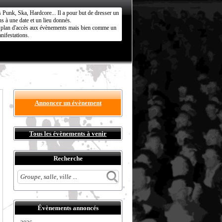
s Punk, Ska, Hardcore... Il a pour but de dresser un
s à une date et un lieu donnés.
ct plan d'accès aux évènements mais bien comme un
nifestations.
Annoncer un évènement
Tous les évènements à venir
Recherche
Évènements annoncés