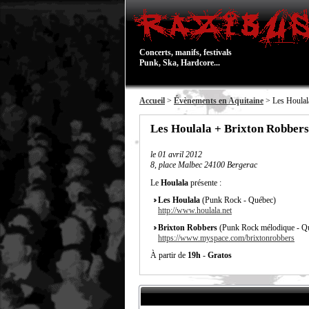
Concerts, manifs, festivals
Punk, Ska, Hardcore...
Accueil
>
Évènements en Aquitaine
> Les Houlal
Les Houlala + Brixton Robbers
le
01 avril 2012
8, place Malbec 24100 Bergerac
Le
Houlala
présente :
Les Houlala
(Punk Rock - Québec)
http://www.houlala.net
Brixton Robbers
(Punk Rock mélodique - Q
https://www.myspace.com/brixtonrobbers
À partir de
19h
-
Gratos