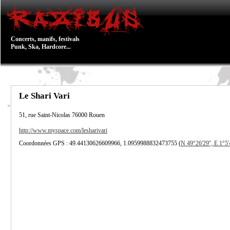
Concerts, manifs, festivals
Punk, Ska, Hardcore...
Le Shari Vari
51, rue Saint-Nicolas
76000
Rouen
http://www.myspace.com/lesharivari
Coordonnées GPS : 49.44130626609966, 1.0959988832473755 (
N 49°26'29'', E 1°5'