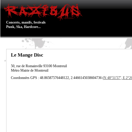
Concerts, manifs, festivals
Punk, Ska, Hardcore...
Le Mange Disc
50, rue de Romainville
93100
Montreuil
Métro Mairie de Montreuil
Coordonnées GPS : 48.86587576448122, 2.4466145038604736 (
N 48°51'57'', E 2°26